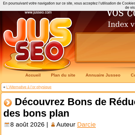
En poursuivant votre navigation sur ce site, vous acceptez l’utilisation de Cookie
de vis
Accueil
Plan du site
Annuaire Jusseo
C
«
L’Alternative à l’or physique
Découvrez Bons de Réduct
des bons plan
8 août 2026 |
Auteur
Darcie