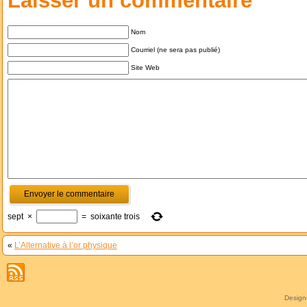
Laisser un commentaire
Nom
Courriel (ne sera pas publié)
Site Web
sept
×
=
soixante trois
«
L’Alternative à l’or physique
Desig