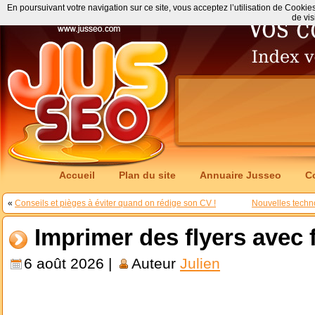
En poursuivant votre navigation sur ce site, vous acceptez l’utilisation de Cookie
de vis
Accueil
Plan du site
Annuaire Jusseo
C
«
Conseils et pièges à éviter quand on rédige son CV !
Nouvelles techno
Imprimer des flyers avec f
6 août 2026 |
Auteur
Julien