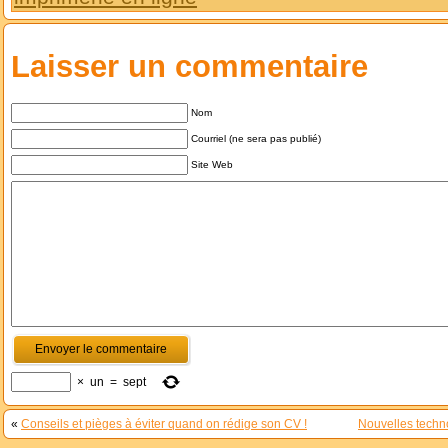
Laisser un commentaire
Nom
Courriel (ne sera pas publié)
Site Web
×
un
=
sept
«
Conseils et pièges à éviter quand on rédige son CV !
Nouvelles techno