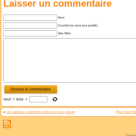
Laisser un commentaire
Nom
Courriel (ne sera pas publié)
Site Web
neuf
×
trois
=
«
Un cadeau vraiment unique en son genre
Pour des Sé
Desig