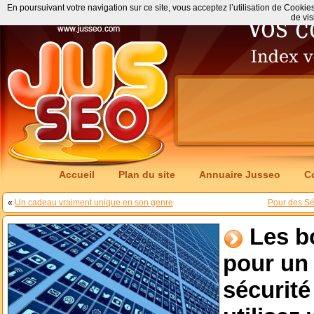
En poursuivant votre navigation sur ce site, vous acceptez l’utilisation de Cookie
de vis
Accueil
Plan du site
Annuaire Jusseo
C
«
Un cadeau vraiment unique en son genre
Pour des Sé
Les b
pour un
sécurit