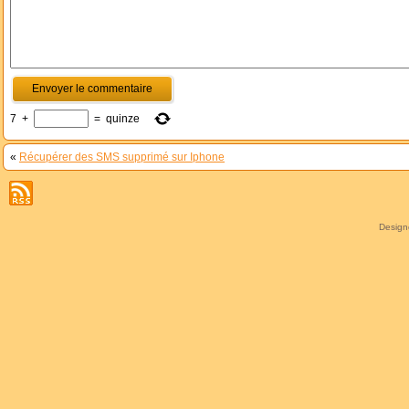
7
+
=
quinze
«
Récupérer des SMS supprimé sur Iphone
Desig