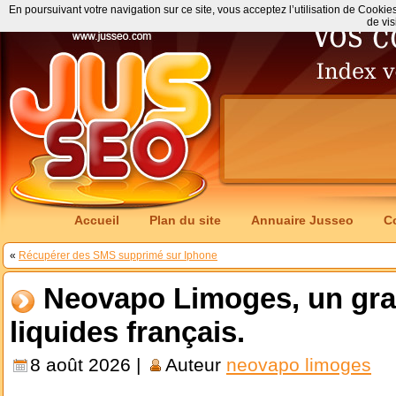
En poursuivant votre navigation sur ce site, vous acceptez l’utilisation de Cookie
de vis
Accueil
Plan du site
Annuaire Jusseo
C
«
Récupérer des SMS supprimé sur Iphone
Neovapo Limoges, un gra
liquides français.
8 août 2026 |
Auteur
neovapo limoges