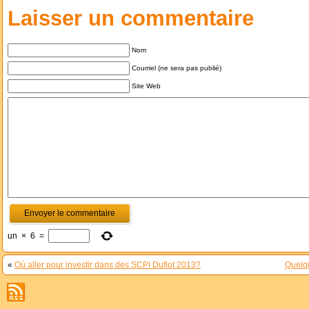
Laisser un commentaire
Nom
Courriel (ne sera pas publié)
Site Web
un
×
6
=
«
Où aller pour investir dans des SCPI Duflot 2013?
Quelqu