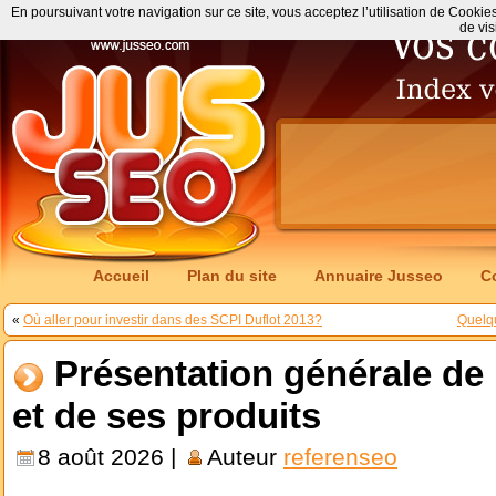
En poursuivant votre navigation sur ce site, vous acceptez l’utilisation de Cookie
de vis
Accueil
Plan du site
Annuaire Jusseo
C
«
Où aller pour investir dans des SCPI Duflot 2013?
Quelqu
Présentation générale d
et de ses produits
8 août 2026 |
Auteur
referenseo