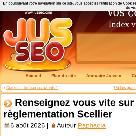
En poursuivant votre navigation sur ce site, vous acceptez l’utilisation de Cookie
de vis
Accueil
Plan du site
Annuaire Jusseo
C
«
Comment fidéliser ses clients ?
Un très gran
Renseignez vous vite sur 
règlementation Scellier
6 août 2026 |
Auteur
Raphaela