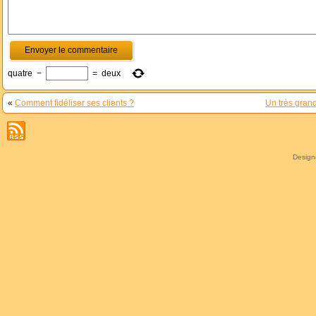
quatre
−
=
deux
«
Comment fidéliser ses clients ?
Un très gran
Desig