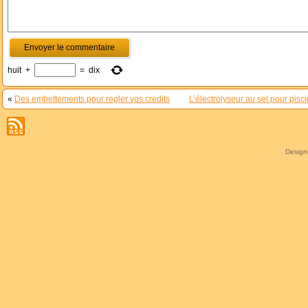
huit
+
=
dix
«
Des embettements pour regler vos credits
L’électrolyseur au sel pour pisc
Desig