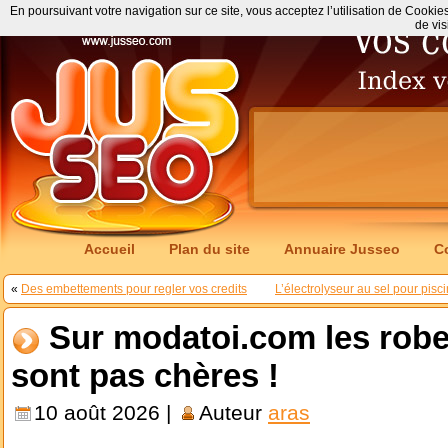
En poursuivant votre navigation sur ce site, vous acceptez l’utilisation de Cookie
de vis
Accueil
Plan du site
Annuaire Jusseo
C
«
Des embettements pour regler vos credits
L’électrolyseur au sel pour pisc
Sur modatoi.com les robe
sont pas chères !
10 août 2026 |
Auteur
aras