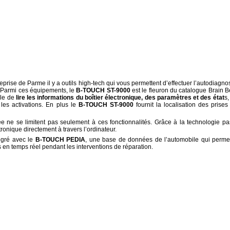
rise de Parme il y a outils high-tech qui vous permettent d’effectuer l’autodiagnos
. Parmi ces équipements, le
B-TOUCH ST-9000
est le fleuron du catalogue Brain B
ble de
lire les informations du boîtier électronique, des paramètres et des état
s,
les activations. En plus le
B-TOUCH ST-9000
fournit la localisation des prises
 ne se limitent pas seulement à ces fonctionnalités. Grâce à la technologie pa
tronique directement à travers l’ordinateur.
égré avec le
B-TOUCH PEDIA
, une base de données de l’automobile qui perme
s en temps réel pendant les interventions de réparation.