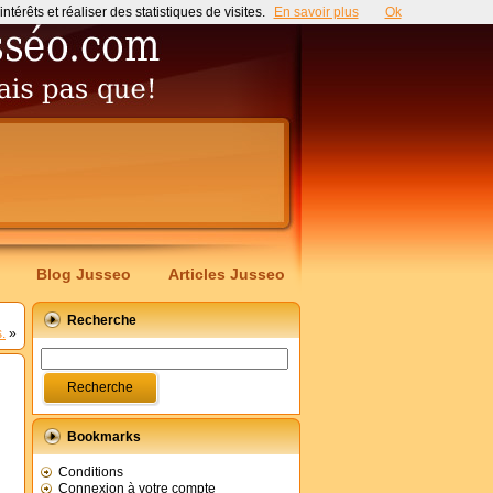
érêts et réaliser des statistiques de visites.
En savoir plus
Ok
Blog Jusseo
Articles Jusseo
Recherche
.
»
Bookmarks
Conditions
Connexion à votre compte