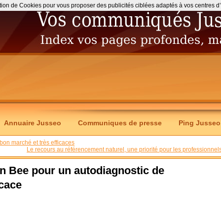
ation de Cookies pour vous proposer des publicités ciblées adaptés à vos centres d’int
Annuaire Jusseo
Communiques de presse
Ping Jusseo
 bon marché et très efficaces
Le recours au référencement naturel, une priorité pour les professionnels
ain Bee pour un autodiagnostic de
icace