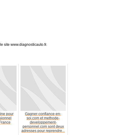
 le site www.diagnosticauto.fr.
tine pour
Gagner-confiance-en-
sionnel
soi.com et methode-
 France
developpement-
personnel.com sont deux
adresses pour reprendre...