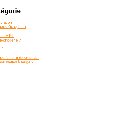
tégorie
culation
phane Gotoghian
el E.P.I !
lectrogène ?
 ?
er l’amour de votre vie
haussettes à neige ?