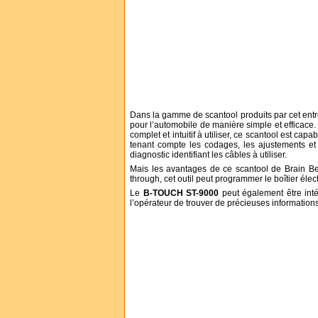
Dans la gamme de scantool produits par cet entrep
pour l’automobile de manière simple et efficace
complet et intuitif à utiliser, ce scantool est capa
tenant compte les codages, les ajustements et 
diagnostic identifiant les câbles à utiliser.
Mais les avantages de ce scantool de Brain Bee
through, cet outil peut programmer le boîtier élec
Le
B-TOUCH ST-9000
peut également être int
l’opérateur de trouver de précieuses information