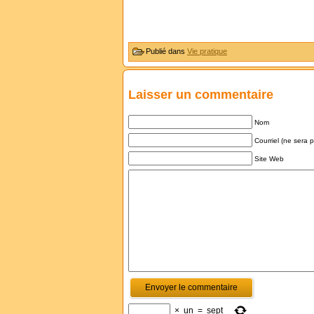
Publié dans
Vie pratique
Laisser un commentaire
Nom
Courriel (ne sera 
Site Web
×
un
=
sept