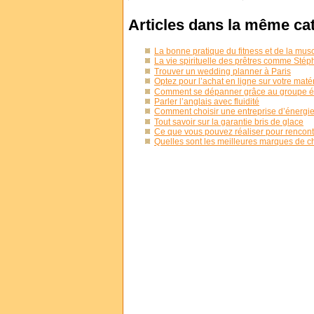
Articles dans la même ca
La bonne pratique du fitness et de la mus
La vie spirituelle des prêtres comme Sté
Trouver un wedding planner à Paris
Optez pour l’achat en ligne sur votre matéri
Comment se dépanner grâce au groupe é
Parler l’anglais avec fluidité
Comment choisir une entreprise d’énergie
Tout savoir sur la garantie bris de glace
Ce que vous pouvez réaliser pour rencontr
Quelles sont les meilleures marques de c