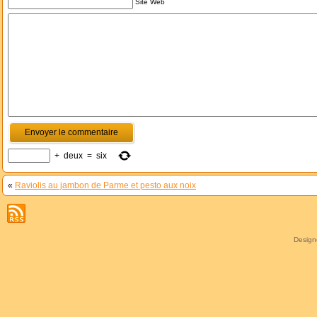
Site Web
+
deux
=
six
«
Raviolis au jambon de Parme et pesto aux noix
Desig