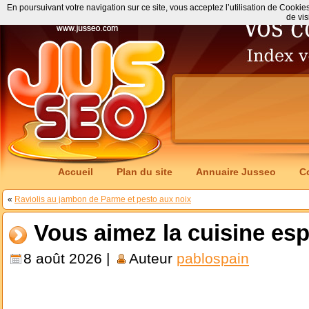
En poursuivant votre navigation sur ce site, vous acceptez l’utilisation de Cookie
de vis
Accueil
Plan du site
Annuaire Jusseo
C
«
Raviolis au jambon de Parme et pesto aux noix
Vous aimez la cuisine es
8 août 2026 |
Auteur
pablospain