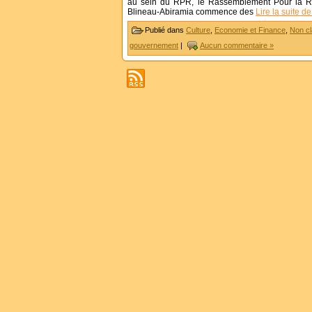
au sein du RPR, le Rassemblement Pour la R
Blineau-Abiramia commence des
Lire la suite d
Publié dans
Culture
,
Economie et Finance
,
Non c
gouvernement
|
Aucun commentaire »