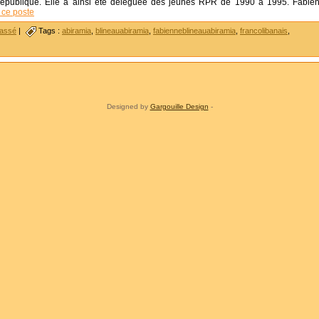
épublique. Elle a ainsi été déléguée des jeunes RPR de 1990 à 1995. Fabie
e ce poste
lassé
|
Tags :
abiramia
,
blineauabiramia
,
fabienneblineauabiramia
,
francolibanais
,
Designed by
Gargouille Design
-