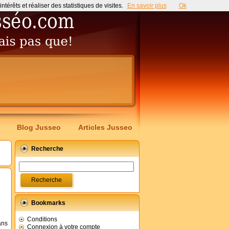
érêts et réaliser des statistiques de visites.
En savoir plus
Ok
Blog Jusseo
Articles Jusseo
Recherche
Bookmarks
Conditions
ans
Connexion à votre compte