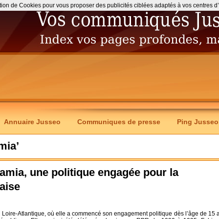
ation de Cookies pour vous proposer des publicités ciblées adaptés à vos centres d’int
Annuaire Jusseo
Communiques de presse
Ping Jusseo
mia’
amia, une politique engagée pour la
aise
 Loire-Atlantique, où elle a commencé son engagement politique dès l’âge de 15 