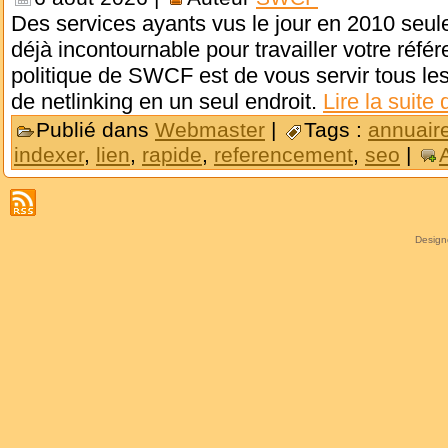
Des services ayants vus le jour en 2010 seule
déjà incontournable pour travailler votre réfé
politique de SWCF est de vous servir tous les 
de netlinking en un seul endroit.
Lire la suite
Publié dans
Webmaster
|
Tags :
annuair
indexer
,
lien
,
rapide
,
referencement
,
seo
|
Desig