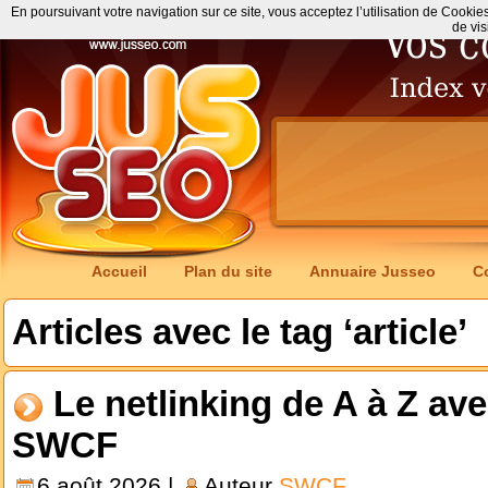
En poursuivant votre navigation sur ce site, vous acceptez l’utilisation de Cookie
de vis
Accueil
Plan du site
Annuaire Jusseo
C
Articles avec le tag ‘article’
Le netlinking de A à Z ave
SWCF
6 août 2026 |
Auteur
SWCF