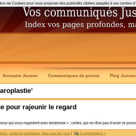
ation de Cookies pour vous proposer des publicités ciblées adaptés à vos centres d’int
Annuaire Jusseo
Communiques de presse
Ping Jusseo
haroplastie’
e pour rajeunir le regard
eux qui vous regardent avec tendresse » ; certes, qui ne rêve pas d’avoir ce pouvo
Botox
,
medecine esthetique
,
rides sous les yeux
|
2 commentaires »