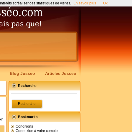
érêts et réaliser des statistiques de visites.
En savoir plus
Ok
Blog Jusseo
Articles Jusseo
Recherche
Bookmarks
ir
Conditions
Connexion à votre compte