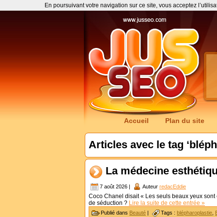
En poursuivant votre navigation sur ce site, vous acceptez l’utilis
Accueil
Plan du site
Articles avec le tag ‘blép
La médecine esthétiqu
7 août 2026 |
Auteur
redacEddie
Coco Chanel disait « Les seuls beaux yeux sont c
de séduction ?
Lire la suite de cette entrée »
Publié dans
Beauté
|
Tags :
blépharoplastie
,