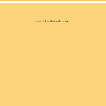
Designed by
Gargouille Design
-