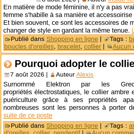
En matière de mode féminine, il n'y a pas vr
femme s'habille à sa manière et accessoirise
Et bien souvent, ce sont les accessoires de 
changer de style en gardant la même tenue.
Publié dans
Shopping en ligne
|
Tags :
b
boucles d'oreilles
,
bracelet
,
collier
|
Aucun 
Pourquoi adopter le colli
7 août 2026 |
Auteur
Alexis
Surnommé Elektron par les G
propriétés électrostatiques, le collier ambre 
puériculture grâce à ses propriétés apai
nombreuses sont les personnes à porter d
suite de ce poste
Publié dans
Shopping en ligne
|
Tags :
a
d'oreilles
,
collier
,
pendentif
|
Aucun commen