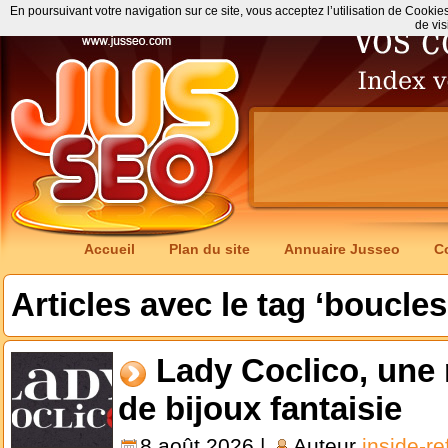
En poursuivant votre navigation sur ce site, vous acceptez l’utilisation de Cookie
de vis
Accueil
Plan du site
Annuaire Jusseo
C
Articles avec le tag ‘boucles 
Lady Coclico, une 
de bijoux fantaisie
8 août 2026 |
Auteur
inside-r