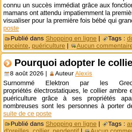
connu un succès immédiat grâce aux fonction
mamans ont attendu impatiemment la premièr
visualiser pour la première fois bébé qui grand
poste
Publié dans
Shopping en ligne
|
Tags :
d
enceinte
,
puériculture
|
Aucun commentaire
Pourquoi adopter le colli
8 août 2026 |
Auteur
Alexis
Surnommé Elektron par les G
propriétés électrostatiques, le collier ambre 
puériculture grâce à ses propriétés apai
nombreuses sont les personnes à porter d
suite de ce poste
Publié dans
Shopping en ligne
|
Tags :
a
d'oreilles
,
collier
,
pendentif
|
Aucun commen