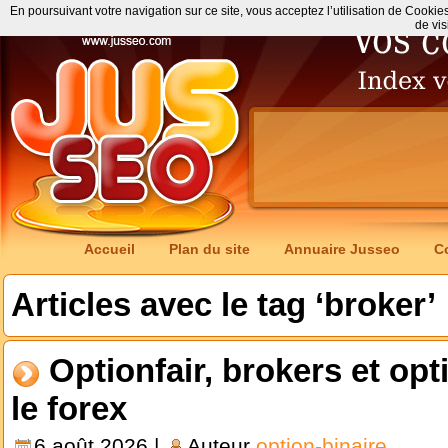
En poursuivant votre navigation sur ce site, vous acceptez l’utilisation de Cookie
de vis
Accueil
Plan du site
Annuaire Jusseo
C
Articles avec le tag ‘broker’
Optionfair, brokers et op
le forex
6 août 2026 |
Auteur
option-binaire