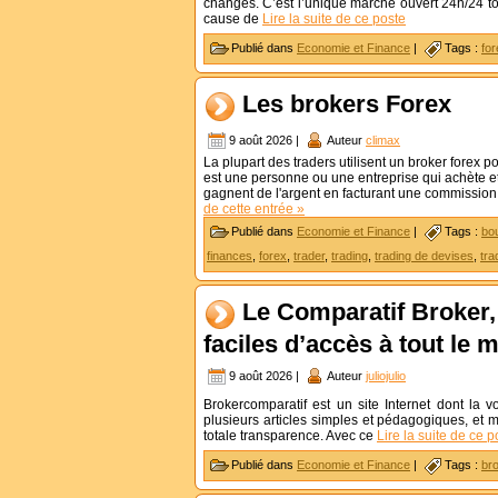
changes. C’est l’unique marché ouvert 24h/24 tou
cause de
Lire la suite de ce poste
Publié dans
Economie et Finance
|
Tags :
for
Les brokers Forex
9 août 2026 |
Auteur
climax
La plupart des traders utilisent un broker forex p
est une personne ou une entreprise qui achète e
gagnent de l'argent en facturant une commission o
de cette entrée »
Publié dans
Economie et Finance
|
Tags :
bo
finances
,
forex
,
trader
,
trading
,
trading de devises
,
tra
Le Comparatif Broker, 
faciles d’accès à tout le
9 août 2026 |
Auteur
juliojulio
Brokercomparatif est un site Internet dont la 
plusieurs articles simples et pédagogiques, et m
totale transparence. Avec ce
Lire la suite de ce p
Publié dans
Economie et Finance
|
Tags :
br