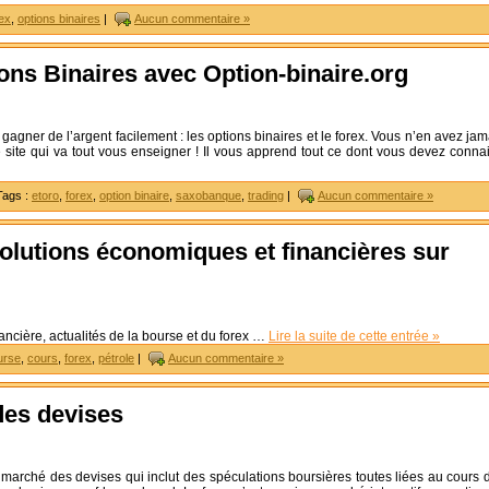
ex
,
options binaires
|
Aucun commentaire »
ons Binaires avec Option-binaire.org
agner de l’argent facilement : les options binaires et le forex. Vous n’en avez jam
e site qui va tout vous enseigner ! Il vous apprend tout ce dont vous devez connai
Tags :
etoro
,
forex
,
option binaire
,
saxobanque
,
trading
|
Aucun commentaire »
volutions économiques et financières sur
inancière, actualités de la bourse et du forex …
Lire la suite de cette entrée »
urse
,
cours
,
forex
,
pétrole
|
Aucun commentaire »
des devises
 marché des devises qui inclut des spéculations boursières toutes liées au cours 