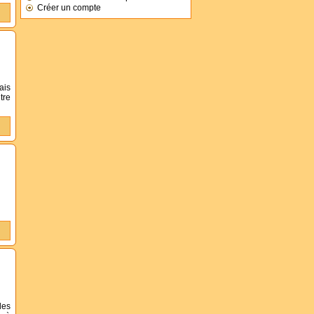
Créer un compte
ais
tre
des