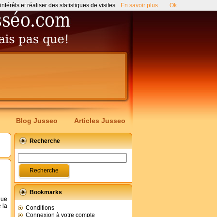
érêts et réaliser des statistiques de visites.
En savoir plus
Ok
Blog Jusseo
Articles Jusseo
Recherche
Bookmarks
que
 la
Conditions
Connexion à votre compte