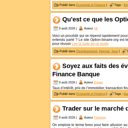
Publié dans
Economie et Finance
|
Tags :
for
Qu’est ce que les Opti
9 août 2026 |
Auteur
rdj
Voici un procédé qui se répend rapidement pour g
entendu parlé ? Le site Option-binaire.org est l
pour réussir
Lire la suite de ce poste
Publié dans
Divertissement
,
Internet
,
Jeux
|
Soyez aux faits des é
Finance Banque
9 août 2026 |
Auteur
Erwan
Taux d’intérêt, prix de l’immobilier, transaction f
Publié dans
Economie et Finance
|
Tags :
bo
Trader sur le marché 
9 août 2026 |
Auteur
Forexag
On emploie le terme forex pour faire allusion au