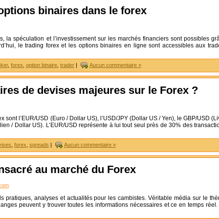
options binaires dans le forex
, la spéculation et l’investissement sur les marchés financiers sont possibles gr
rd’hui, le trading forex et les options binaires en ligne sont accessibles aux trad
oker
,
forex
,
option binaire
,
trader
|
Aucun commentaire »
aires de devises majeures sur le Forex ?
orex sont l’EUR/USD (Euro / Dollar US), l’USD/JPY (Dollar US / Yen), le GBP/USD (Li
alien / Dollar US). L’EUR/USD représente à lui tout seul près de 30% des transacti
vises
,
forex
,
spreads
|
Aucun commentaire »
onsacré au marché du Forex
.com
 pratiques, analyses et actualités pour les cambistes. Véritable média sur le th
hanges peuvent y trouver toutes les informations nécessaires et ce en temps réel