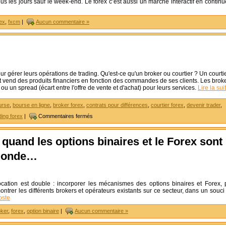
s les jours sauf le week-end. Le forex c’est aussi un marché interactif en continu
ex
,
fxcm
|
Aucun commentaire »
our gérer leurs opérations de trading. Qu'est-ce qu'un broker ou courtier ? Un courti
t vend des produits financiers en fonction des commandes de ses clients. Les brok
u un spread (écart entre l'offre de vente et d'achat) pour leurs services.
Lire la sui
urse
,
bourse en ligne
,
broker forex
,
contrats pour différences
,
courtier forex
,
devenir trader
,
ding forex
|
Commentaires fermés
quand les options binaires et le Forex sont
 monde…
vocation est double : incorporer les mécanismes des options binaires et Forex, 
ontrer les différents brokers et opérateurs existants sur ce secteur, dans un souci
oste
oker
,
forex
,
option binaire
|
Aucun commentaire »