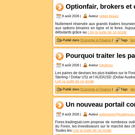
Optionfair, brokers et 
8 août 2026 |
Auteur
option-binaire
Nullement réservée aux grands traders boursiers
aux options binaires en ligne et le forex. Aujou
débutants grâce au
Lire la suite de ce poste
Publié dans
Economie et Finance
|
Tags :
br
Pourquoi traiter les p
8 août 2026 |
Auteur
tribuforex
Les paires de devises les plus traitées sur le F
Sterling / Dollar US) et l’AUD/USD (Dollar Austr
Lire la suite de ce poste
Publié dans
Economie et Finance
|
Tags :
de
Un nouveau portail c
8 août 2026 |
Auteur
webmaster@tradingsat
Forex.tradingsat.com propose de nombreux outils
du Forex, les investisseurs sur le marché des c
Toutes les
Lire la suite de ce poste