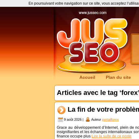
En poursuivant votre navigation sur ce site, vous acceptez l’utilis
Accueil
Plan du site
Articles avec le tag ‘forex
La fin de votre problè
9 août 2026 |
Auteur
portailforex
Grace au développement d’Internet, plein de nou
insignifiantes et les échanges internationaux so
finance occupe plus
Lire la suite de ce poste