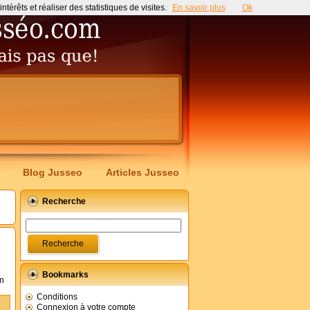
érêts et réaliser des statistiques de visites.
En savoir plus
Ok
Blog Jusseo
Articles Jusseo
Recherche
Bookmarks
un
Conditions
Connexion à votre compte