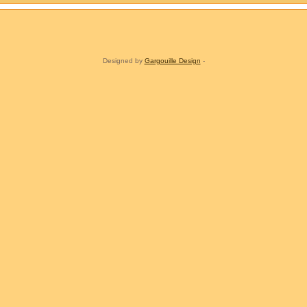
Designed by
Gargouille Design
-