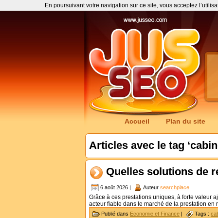
En poursuivant votre navigation sur ce site, vous acceptez l’utilis
Accueil
Plan du site
Articles avec le tag ‘cabin
Quelles solutions de r
6 août 2026 |
Auteur
searchplace
Grâce à ces prestations uniques, à forte valeur
acteur fiable dans le marché de la prestation en
Publié dans
Economie et Finance
|
Tags :
ca