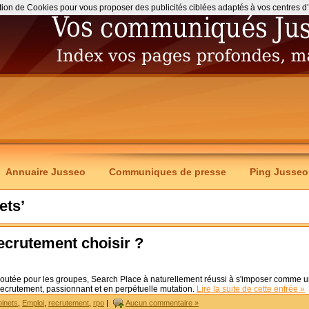
ation de Cookies pour vous proposer des publicités ciblées adaptés à vos centres d’int
Annuaire Jusseo
Communiques de presse
Ping Jusseo
ets’
ecrutement choisir ?
 ajoutée pour les groupes, Search Place à naturellement réussi à s'imposer comme 
 recrutement, passionnant et en perpétuelle mutation.
Lire la suite de cette entrée »
binets
,
Emploi
,
recrutement
,
rpo
|
Aucun commentaire »