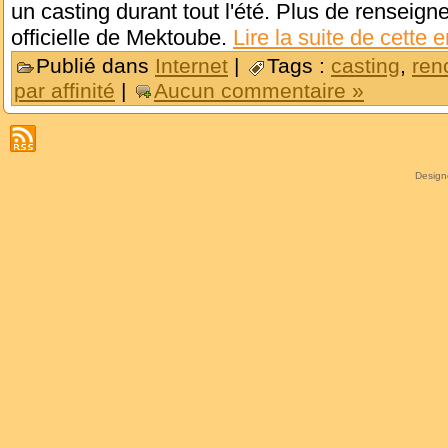
un casting durant tout l'été. Plus de rensei
officielle de Mektoube.
Lire la suite de cette 
Publié dans
Internet
|
Tags :
casting
,
ren
par affinité
|
Aucun commentaire »
Desig