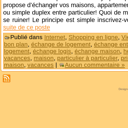
propose d’échanger vos maisons, appartemen
ou simple duplex entre particulier! Quoi de m
se ruiner! Le principe est simple inscrivez
suite de ce poste
Publié dans
Internet
,
Shopping en ligne
,
Vi
bon plan
,
échange de logement
,
échange entr
logement
,
échange logis
,
échange maison
,
h
vacances
,
maison
,
particulier à particulier
,
pr
maison
,
vacances
|
Aucun commentaire »
Desig