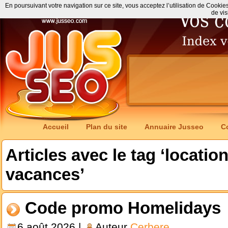
En poursuivant votre navigation sur ce site, vous acceptez l’utilisation de Cookie
de vis
Accueil
Plan du site
Annuaire Jusseo
C
Articles avec le tag ‘locati
vacances’
Code promo Homelidays
6 août 2026 |
Auteur
Cerbere