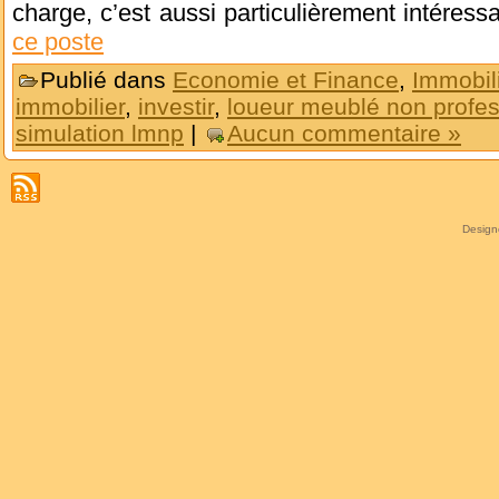
charge, c’est aussi particulièrement intéres
ce poste
Publié dans
Economie et Finance
,
Immobil
immobilier
,
investir
,
loueur meublé non profes
simulation lmnp
|
Aucun commentaire »
Desig