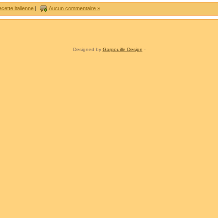
ecette italienne
|
Aucun commentaire »
Designed by
Gargouille Design
-