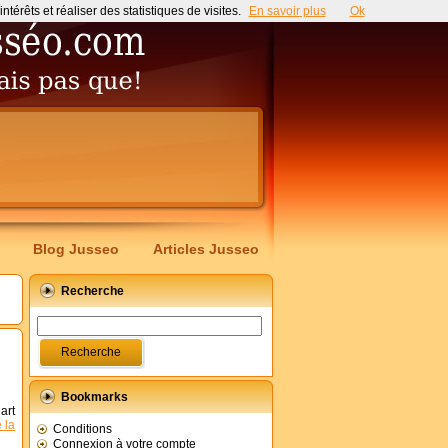
érêts et réaliser des statistiques de visites.
En savoir plus
Ok
Blog Jusseo
Articles Jusseo
Recherche
Bookmarks
art
e la
Conditions
Connexion à votre compte