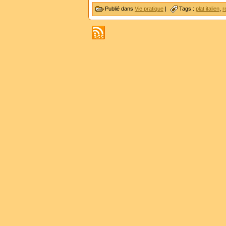
Publié dans
Vie pratique
|
Tags :
plat italien
,
r