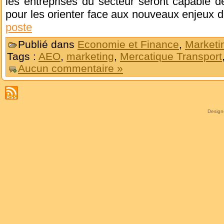
les entreprises du secteur seront capable d
pour les orienter face aux nouveaux enjeux 
poste
Publié dans
Economie et Finance
,
Marketi
Tags :
AEO
,
marketing
,
Mercatique Transport
Aucun commentaire »
Desig