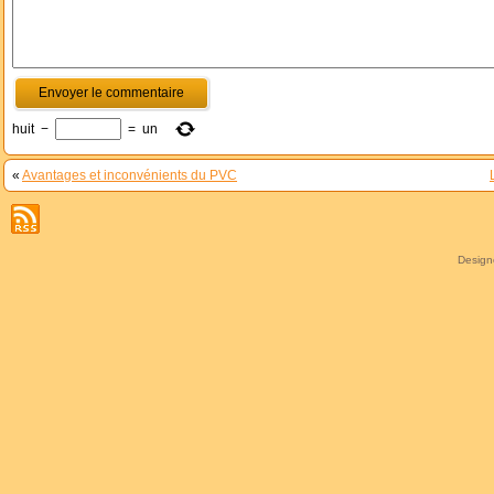
huit
−
=
un
«
Avantages et inconvénients du PVC
Desig