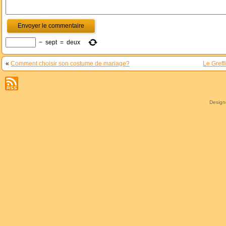
−
sept
=
deux
«
Comment choisir son costume de mariage?
Le Greff
Desig