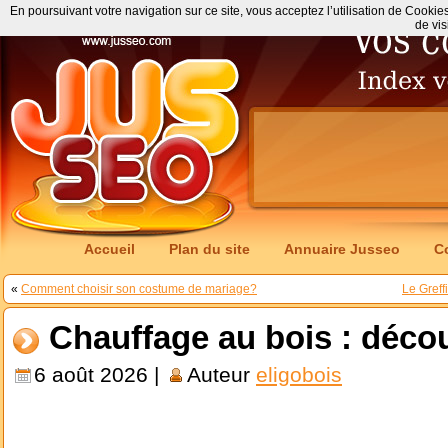
En poursuivant votre navigation sur ce site, vous acceptez l’utilisation de Cookie
de vis
Accueil
Plan du site
Annuaire Jusseo
C
«
Comment choisir son costume de mariage?
Le Greff
Chauffage au bois : décou
6 août 2026 |
Auteur
eligobois