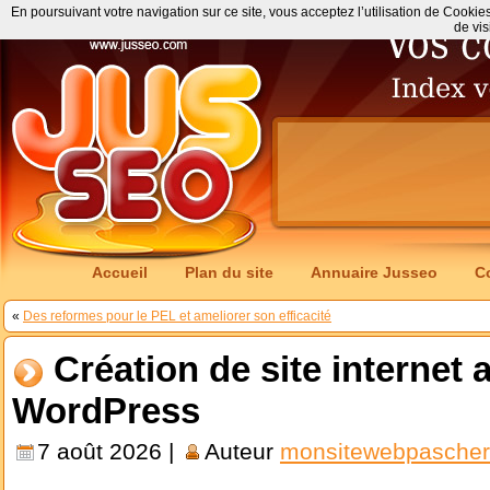
En poursuivant votre navigation sur ce site, vous acceptez l’utilisation de Cookie
de vis
Accueil
Plan du site
Annuaire Jusseo
C
«
Des reformes pour le PEL et ameliorer son efficacité
Création de site internet
WordPress
7 août 2026 |
Auteur
monsitewebpascher