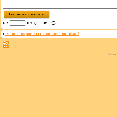
4
×
=
vingt quatre
«
Des reformes pour le PEL et ameliorer son efficacité
Desig