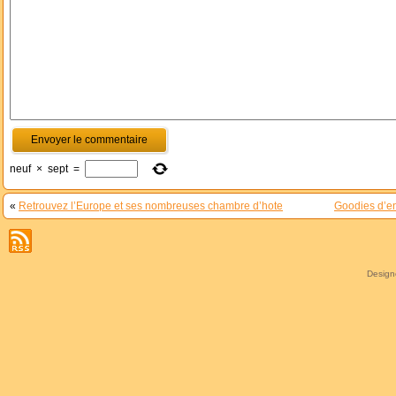
neuf
×
sept
=
«
Retrouvez l’Europe et ses nombreuses chambre d’hote
Goodies d’en
Desig