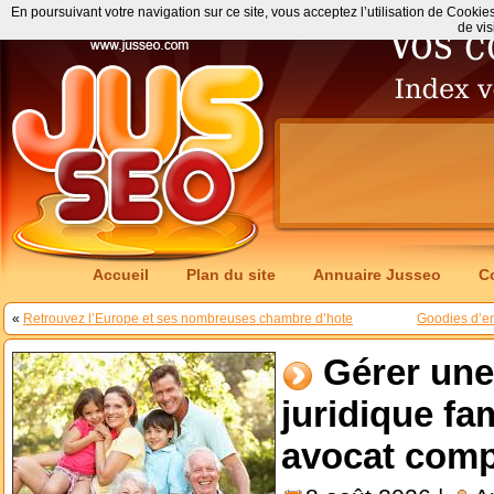
En poursuivant votre navigation sur ce site, vous acceptez l’utilisation de Cookie
de vis
Accueil
Plan du site
Annuaire Jusseo
C
«
Retrouvez l’Europe et ses nombreuses chambre d’hote
Goodies d’en
Gérer une
juridique fam
avocat comp