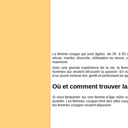
La femme cougar qui sont âgées de 35 à 50 a
vécue, mariée, divorcée, célibataire ou veuve, 
maximum.
Avec une grande expérience de la vie, la femme
hommes qui veulent découvrir la passion. En vou
d’un jeune homme fort, gentil et performant lui a
Où et comment trouver l
Si vous fantasmer sur une femme d’âge mûre co
quartier. Les femmes cougars font des sites coug
les femmes cougars veulent dépasser.