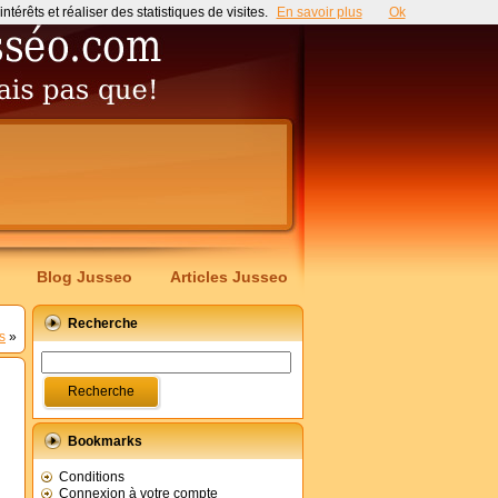
érêts et réaliser des statistiques de visites.
En savoir plus
Ok
Blog Jusseo
Articles Jusseo
Recherche
s
»
Bookmarks
Conditions
Connexion à votre compte