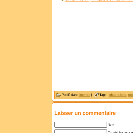
Trouver un conjoint sur les sites de rencon
Publié dans
Internet
|
Tags :
chatroulette
,
ren
Laisser un commentaire
Nom
Courriel (ne sera 