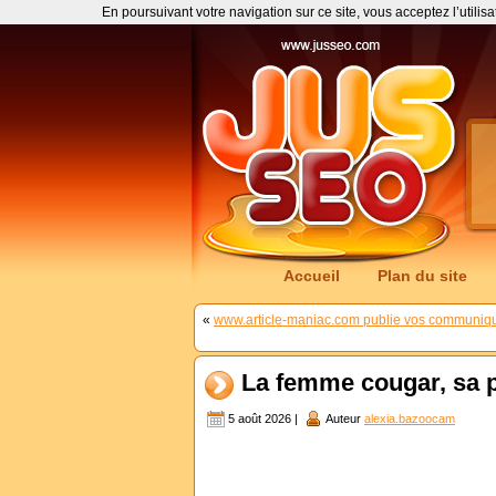
En poursuivant votre navigation sur ce site, vous acceptez l’utilis
Accueil
Plan du site
«
www.article-maniac.com publie vos communiqué
La femme cougar, sa p
5 août 2026 |
Auteur
alexia.bazoocam