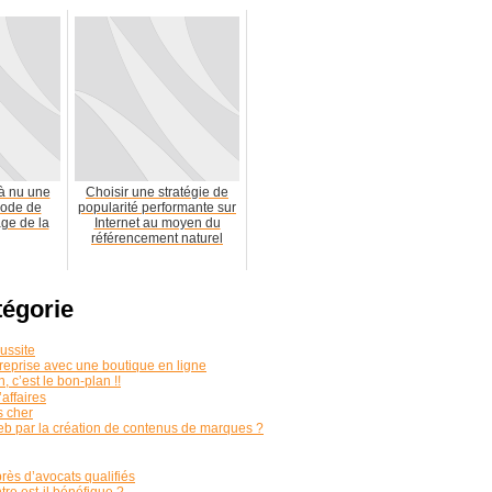
à nu une
Choisir une stratégie de
hode de
popularité performante sur
ge de la
Internet au moyen du
référencement naturel
tégorie
ussite
ntreprise avec une boutique en ligne
 c’est le bon-plan !!
’affaires
s cher
b par la création de contenus de marques ?
près d’avocats qualifiés