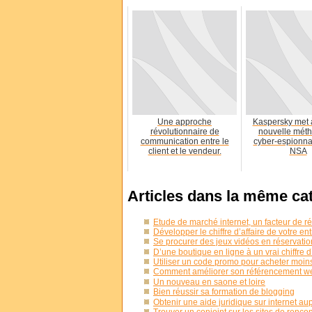
Une approche
Kaspersky met 
révolutionnaire de
nouvelle mét
communication entre le
cyber-espionna
client et le vendeur.
NSA
Articles dans la même ca
Etude de marché internet, un facteur de ré
Développer le chiffre d’affaire de votre e
Se procurer des jeux vidéos en réservation,
D’une boutique en ligne à un vrai chiffre d
Utiliser un code promo pour acheter moin
Comment améliorer son référencement we
Un nouveau en saone et loire
Bien réussir sa formation de blogging
Obtenir une aide juridique sur internet au