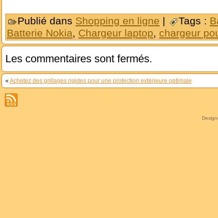
Publié dans
Shopping en ligne
|
Tags :
B
Batterie Nokia
,
Chargeur laptop
,
chargeur po
Les commentaires sont fermés.
«
Achetez des grillages rigides pour une protection extérieure optimale
Desig