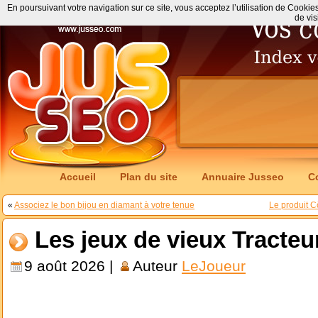
En poursuivant votre navigation sur ce site, vous acceptez l’utilisation de Cookie
de vis
Accueil
Plan du site
Annuaire Jusseo
C
«
Associez le bon bijou en diamant à votre tenue
Le produit Cô
Les jeux de vieux Tracteur
9 août 2026 |
Auteur
LeJoueur