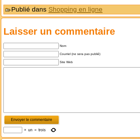
Publié dans
Shopping en ligne
Laisser un commentaire
Nom
Courriel (ne sera pas publié)
Site Web
×
un
=
trois