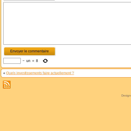
−
un
=
8
«
Quels investissements faire actuellement ?
Desig