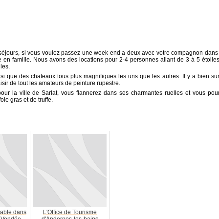
e séjours, si vous voulez passez une week end a deux avec votre compagnon dans
en famille. Nous avons des locations pour 2-4 personnes allant de 3 à 5 étoiles
les.
si que des chateaux tous plus magnifiques les uns que les autres. Il y a bien sur
laisir de tout les amateurs de peinture rupestre.
our la ville de Sarlat, vous flannerez dans ses charmantes ruelles et vous pou
ie gras et de truffe.
iable dans
L'Office de Tourisme
 Vendée
d'Andernos-les-bains