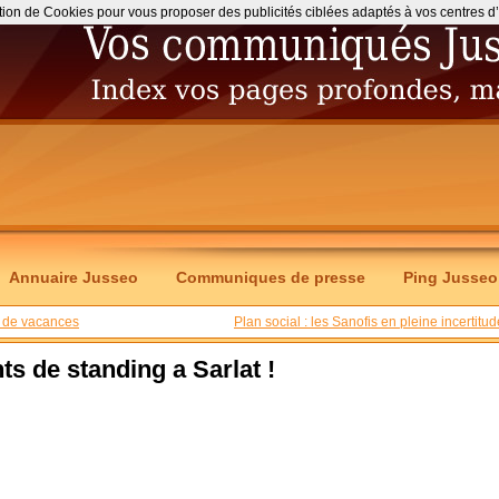
ation de Cookies pour vous proposer des publicités ciblées adaptés à vos centres d’int
Annuaire Jusseo
Communiques de presse
Ping Jusseo
es de vacances
Plan social : les Sanofis en pleine incertitud
s de standing a Sarlat !