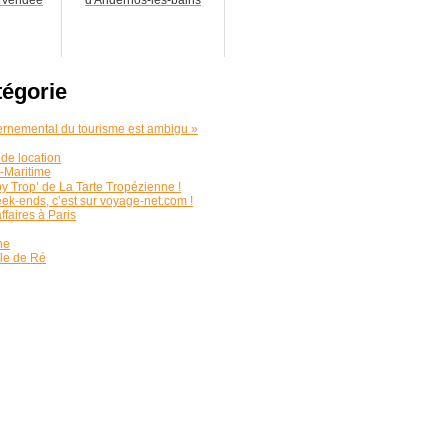
tégorie
ernemental du tourisme est ambigu »
de location
e-Maritime
 Trop’ de La Tarte Tropézienne !
k-ends, c’est sur voyage-net.com !
ffaires à Paris
ne
île de Ré