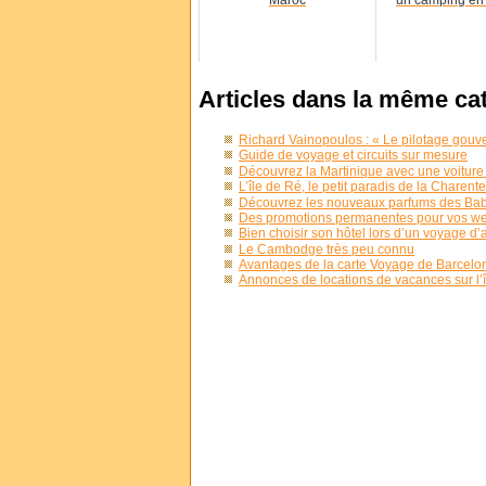
Articles dans la même ca
Richard Vainopoulos : « Le pilotage gouv
Guide de voyage et circuits sur mesure
Découvrez la Martinique avec une voiture 
L’île de Ré, le petit paradis de la Charent
Découvrez les nouveaux parfums des Baby
Des promotions permanentes pour vos wee
Bien choisir son hôtel lors d’un voyage d’a
Le Cambodge très peu connu
Avantages de la carte Voyage de Barcelo
Annonces de locations de vacances sur l’