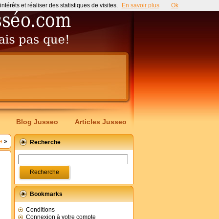
érêts et réaliser des statistiques de visites.
En savoir plus
Ok
Blog Jusseo
Articles Jusseo
e
»
Recherche
Bookmarks
Conditions
Connexion à votre compte