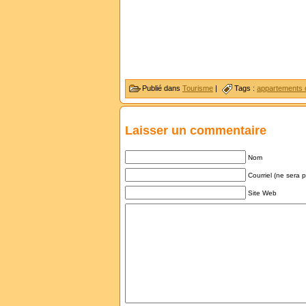
Publié dans
Tourisme
|
Tags :
appartements 
Laisser un commentaire
Nom
Courriel (ne sera 
Site Web