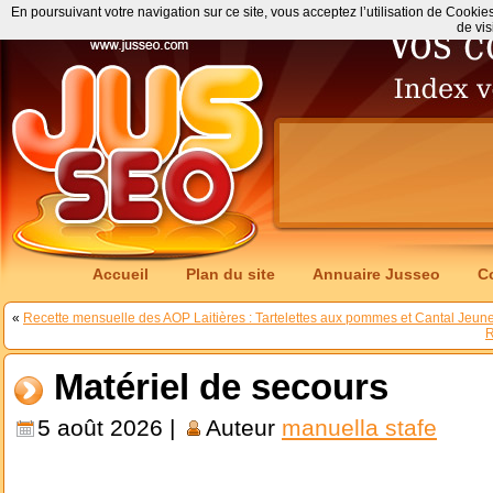
En poursuivant votre navigation sur ce site, vous acceptez l’utilisation de Cookie
de vis
Accueil
Plan du site
Annuaire Jusseo
C
«
Recette mensuelle des AOP Laitières : Tartelettes aux pommes et Cantal Jeun
R
Matériel de secours
5 août 2026 |
Auteur
manuella stafe