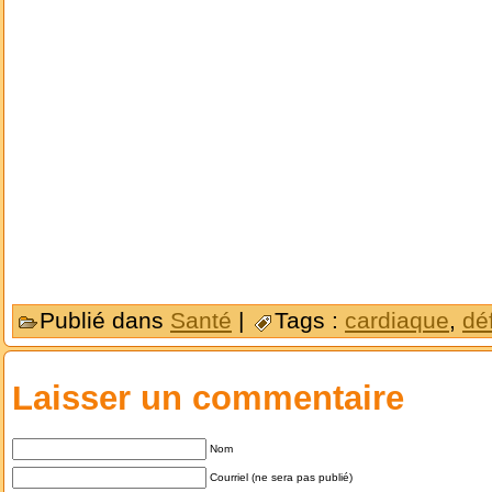
Publié dans
Santé
|
Tags :
cardiaque
,
déf
Laisser un commentaire
Nom
Courriel (ne sera pas publié)