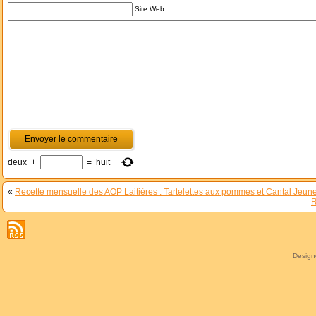
Site Web
deux
+
=
huit
«
Recette mensuelle des AOP Laitières : Tartelettes aux pommes et Cantal Jeun
R
Desig