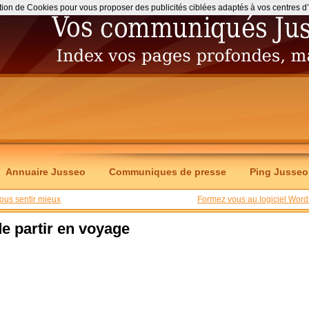
ation de Cookies pour vous proposer des publicités ciblées adaptés à vos centres d’int
Annuaire Jusseo
Communiques de presse
Ping Jusseo
ous sentir mieux
Formez vous au logiciel Word 
de partir en voyage