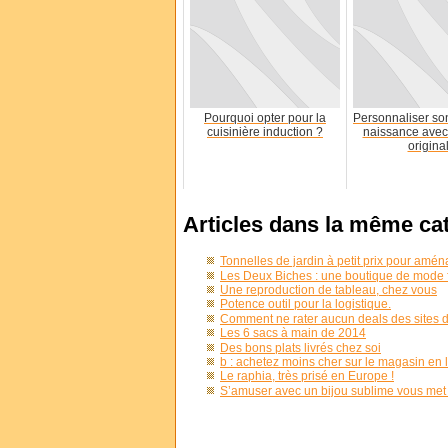
Pourquoi opter pour la
Personnaliser son
cuisinière induction ?
naissance avec 
origina
Articles dans la même ca
Tonnelles de jardin à petit prix pour amén
Les Deux Biches : une boutique de mode
Une reproduction de tableau, chez vous
Potence outil pour la logistique.
Comment ne rater aucun deals des sites 
Les 6 sacs à main de 2014
Des bons plats livrés chez soi
b : achetez moins cher sur le magasin
Le raphia, très prisé en Europe !
S’amuser avec un bijou sublime vous met