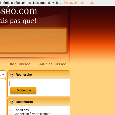
érêts et réaliser des statistiques de visites.
En savoir plus
Ok
Blog Jusseo
Articles Jusseo
!
»
Recherche
Bookmarks
Conditions
Connexion à votre compte