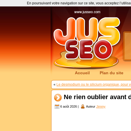
En poursuivant votre navigation sur ce site, vous acceptez l’utilis
Accueil
Plan du site
«
Le desmodium ou le silicium organique, pour v
Ne rien oublier avant 
6 août 2026 |
Auteur
Jimmy