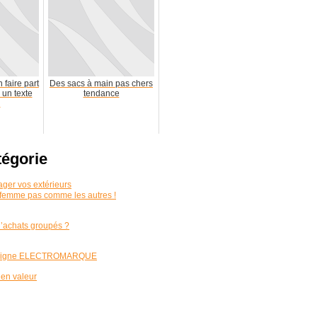
 faire part
Des sacs à main pas chers
un texte
tendance
l
tégorie
ager vos extérieurs
 femme pas comme les autres !
d’achats groupés ?
 en ligne ELECTROMARQUE
 en valeur