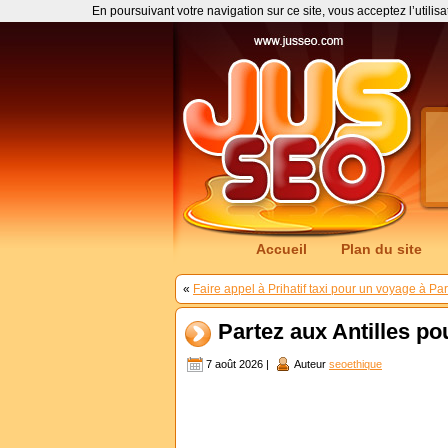
En poursuivant votre navigation sur ce site, vous acceptez l’utilis
Accueil
Plan du site
«
Faire appel à Prihatif taxi pour un voyage à Par
Partez aux Antilles po
7 août 2026 |
Auteur
seoethique