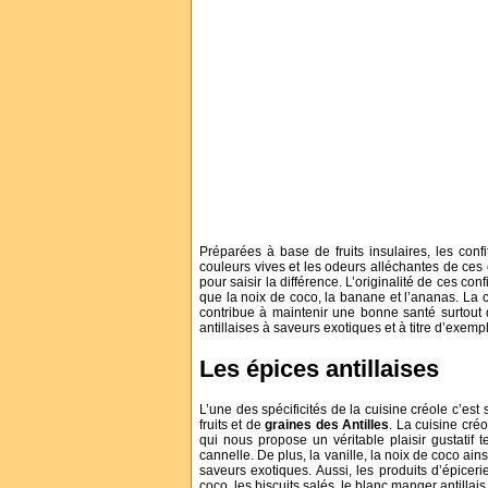
Préparées à base de fruits insulaires, les conf
couleurs vives et les odeurs alléchantes de ces c
pour saisir la différence. L’originalité de ces co
que la noix de coco, la banane et l’ananas. La co
contribue à maintenir une bonne santé surtout 
antillaises à saveurs exotiques et à titre d’exemp
Les épices antillaises
L’une des spécificités de la cuisine créole c’es
fruits et de
graines des Antilles
. La cuisine cr
qui nous propose un véritable plaisir gustatif 
cannelle. De plus, la vanille, la noix de coco ai
saveurs exotiques. Aussi, les produits d’épicer
coco, les biscuits salés, le blanc manger antillais