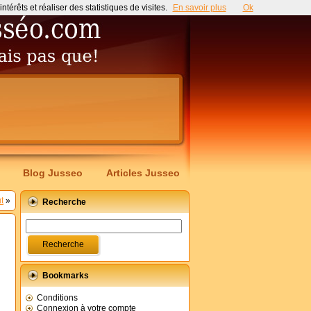
érêts et réaliser des statistiques de visites.
En savoir plus
Ok
Blog Jusseo
Articles Jusseo
t
»
Recherche
Bookmarks
Conditions
Connexion à votre compte