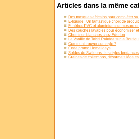
Articles dans la même ca
Des masques africains pour compléter sa 
E-liquide : Un fantastique choix de produi
Fenêtres PVC et aluminium sur mesure en
Des couches lavables pour économiser et
Chemises blanches chez Ederton
La Vanille de Tahiti Raiatea sur la Bouti
Comment trouver son style ?
Code promo Homelidays
Soldes de Swildens : les styles tendances
Graines de collections, désormais légales