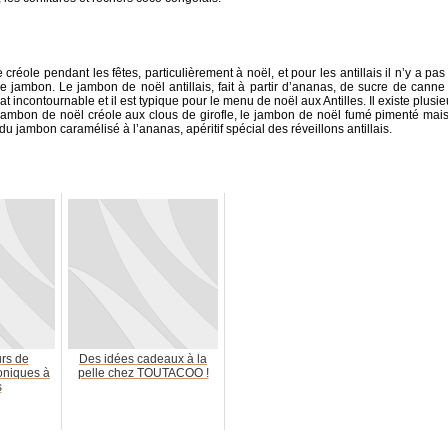
 créole pendant les fêtes, particulièrement à noël, et pour les antillais il n’y a pas
 de jambon. Le jambon de noël antillais, fait à partir d’ananas, de sucre de canne
incontournable et il est typique pour le menu de noël aux Antilles. Il existe plusie
 jambon de noël créole aux clous de girofle, le jambon de noël fumé pimenté mais
 du jambon caramélisé à l’ananas, apéritif spécial des réveillons antillais.
rs de
Des idées cadeaux à la
roniques à
pelle chez TOUTACOO !
s