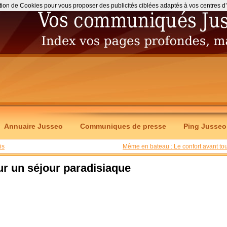
ation de Cookies pour vous proposer des publicités ciblées adaptés à vos centres d’int
Annuaire Jusseo
Communiques de presse
Ping Jusseo
is
Même en bateau : Le confort avant tou
ur un séjour paradisiaque