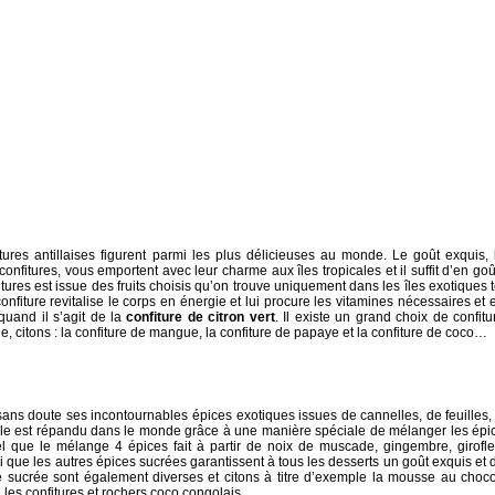
itures antillaises figurent parmi les plus délicieuses au monde. Le goût exquis, 
onfitures, vous emportent avec leur charme aux îles tropicales et il suffit d’en goû
nfitures est issue des fruits choisis qu’on trouve uniquement dans les îles exotiques t
nfiture revitalise le corps en énergie et lui procure les vitamines nécessaires et e
quand il s’agit de la
confiture de citron vert
. Il existe un grand choix de confitu
le, citons : la confiture de mangue, la confiture de papaye et la confiture de coco…
t sans doute ses incontournables épices exotiques issues de cannelles, de feuilles,
éole est répandu dans le monde grâce à une manière spéciale de mélanger les épi
tel que le mélange 4 épices fait à partir de noix de muscade, gingembre, girofle
nsi que les autres épices sucrées garantissent à tous les desserts un goût exquis et 
ie sucrée sont également diverses et citons à titre d’exemple la mousse au choco
, les confitures et rochers coco congolais.