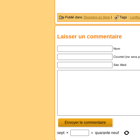
Publié dans
Shopping en ligne
|
Tags :
confitu
Laisser un commentaire
Nom
Courriel (ne sera 
Site Web
sept
×
=
quarante neuf