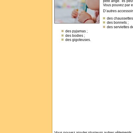
petit ange. Ils p
Vous pouvez par ex
D’autres accessoire
des chaussettes
des bonnets ;
des serviettes d
des pyjamas ;
des bodies ;
des gigoteuses.
Vous pouvez ajouter plusieurs autres vêtements à