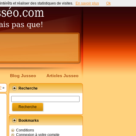
érêts et réaliser des statistiques de visites.
En savoir plus
Ok
Blog Jusseo
Articles Jusseo
?
»
Recherche
Bookmarks
Conditions
Connexion à votre compte