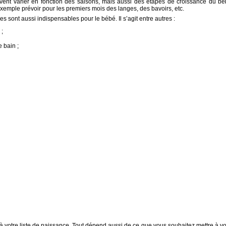
euvent varier en fonction des saisons, mais aussi des étapes de croissance du bé
emple prévoir pour les premiers mois des langes, des bavoirs, etc.
s sont aussi indispensables pour le bébé. Il s’agit entre autres :
 ;
e bain ;
 votre liste de naissance. Tout dépend aussi de ce que vous souhaitez mettre à vo