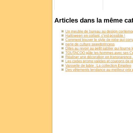
Articles dans la même ca
Un meuble de bureau au design contemo
Halloween en collant, c’est possible !
Comment trouver le style de robe qui con
perle de culture sweetprincess
Dites au revoir au petit sablier qui tour
TOUTACOO gâte les hommes avec ses Cra
Réaliser une décoration en transparence, g
Les codes promo valides et coupons de r
Vaisselle de table : La collection Empileo
Des vêtements tendance au meilleur prix 