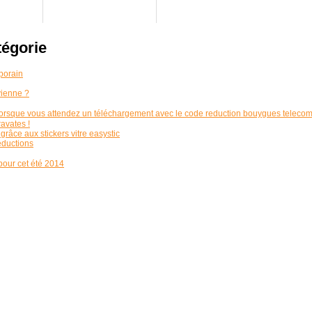
tégorie
porain
vienne ?
ne lorsque vous attendez un téléchargement avec le code reduction bouygues telecom
vates !
râce aux stickers vitre easystic
éductions
pour cet été 2014