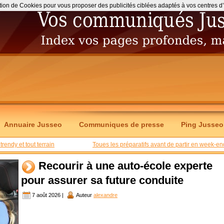
ation de Cookies pour vous proposer des publicités ciblées adaptés à vos centres d’int
Annuaire Jusseo
Communiques de presse
Ping Jusseo
 trendy et tout terrain
Toues les préparatifs avant de partir en week-en
Recourir à une auto-école experte
pour assurer sa future conduite
7 août 2026 |
Auteur
alexandre