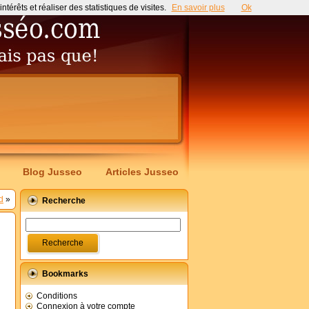
érêts et réaliser des statistiques de visites.
En savoir plus
Ok
Blog Jusseo
Articles Jusseo
d
»
Recherche
Bookmarks
Conditions
Connexion à votre compte