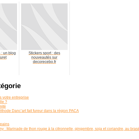
 : un blog
Stickers sport : des
furet
nouveautés sur
decorecebo.fr
tégorie
 votre entreprise
le ?
mité
thode Danc’art fait fureur dans la région PACA
opains
y : Marinade de thon rouge à la citronnelle, gingembre, soja et coriandre, au bras