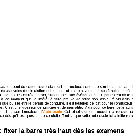
pas le début du conducteur, cela n’est en quelque sorte que son baptême. Une f
s aux voies de circulation qui lui sont utiles, relativement à ses fonctionnalités.
liste, est le contrôle de soi, surtout face aux événements qui pourraient avoir l
t à ce moment qu’il a intérêt à faire preuve de toute son assiduité vis-à-vis 
e que puisse être le permis de conduire, il est toutefois délicat pour le conducteur
es. C’est une question de principe et de mentalité. Mais pour ce faire, cette attit
pend de son formateur : l’
Auto ecole
. Cet établissement auquel il a recouru p
ce dès qu’il est question de conduite. Tout ce que cette auto-école lui a initié rest
 fixer la barre très haut dès les examens