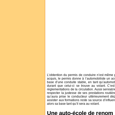
L’obtention du permis de conduire n’est même 
acquis, le permis donne à l’automobiliste un accè
base d’une conduite stable, en tant qu’automobi
durant que celui-ci se trouve au volant. C’es
réglementations de la circulation. Aussi serviabl
respecter la justesse de ses prestations routièr
qu’aura prise le conducteur ultérieurement dé
assister aux formations reste sa source d’influen
alors sa base tant qu’il sera au volant.
Une auto-école de renom :