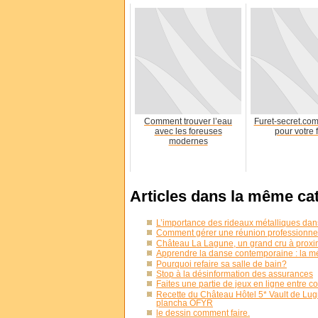
Comment trouver l’eau
Furet-secret.com
avec les foreuses
pour votre 
modernes
Articles dans la même ca
L’importance des rideaux métalliques dans
Comment gérer une réunion professionnel
Château La Lagune, un grand cru à proxi
Apprendre la danse contemporaine : la mé
Pourquoi refaire sa salle de bain?
Stop à la désinformation des assurances
Faites une partie de jeux en ligne entre c
Recette du Château Hôtel 5* Vault de Lugn
plancha OFYR
le dessin comment faire.