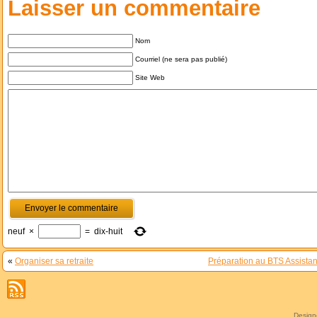
Laisser un commentaire
Nom
Courriel (ne sera pas publié)
Site Web
neuf
×
=
dix-huit
«
Organiser sa retraite
Préparation au BTS Assistan
Desig