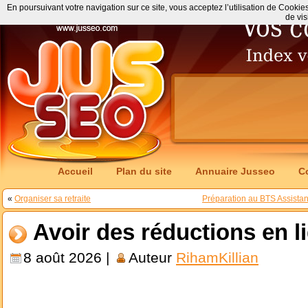
En poursuivant votre navigation sur ce site, vous acceptez l’utilisation de Cookie
de vis
Accueil
Plan du site
Annuaire Jusseo
C
«
Organiser sa retraite
Préparation au BTS Assistan
Avoir des réductions en l
8 août 2026 |
Auteur
RihamKillian