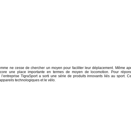
’homme ne cesse de chercher un moyen pour faciliter leur déplacement. Même ap
t encore une place importante en termes de moyen de locomotion. Pour répon
’entreprise TigraSport a sorti une série de produits innovants liés au sport. Ce
ppareils technologiques et le vélo.