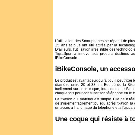
L’utilisation des Smartphones se répand de plus
15 ans et plus ont été attirés par la techno
D’ailleurs, l’utilisation irrésistible des techno
TigraSport à innover ses produits destinés au
iBikeConsole.
iBikeConsole, un accessoi
Le produit est avantageux du fait qu’il peut fixer 
diamètre entre 20 et 38mm. Equipé de la BikeC
facilement sur cette coque, tout comme le Samsu
chaque fois pour consulter son téléphone en le f
La fixation du matériel est simple. Elle peut réa
de s’orienter facilement puisqu’après fixation, l
un accès à l’’allumage du téléphone et à l’appare
Une coque qui résiste à t