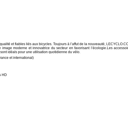
lité et fiables liés aux bicycles. Toujours à l’affut de la nouveauté, LECYCLO.C
 image moderne et innovatrice du secteur en favorisant l’écologie.Les accessoi
 sont idéals pour une utilisation quotidienne du vélo.
ance et international)
os HD