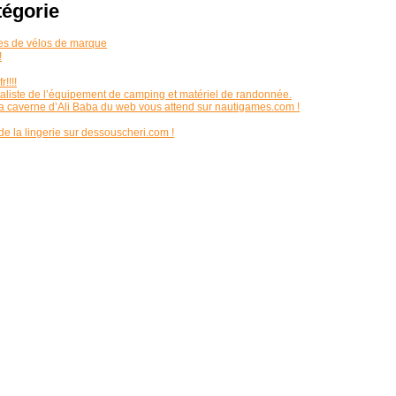
tégorie
es de vélos de marque
!
!!!!
ialiste de l’équipement de camping et matériel de randonnée.
 la caverne d’Ali Baba du web vous attend sur nautigames.com !
e la lingerie sur dessouscheri.com !