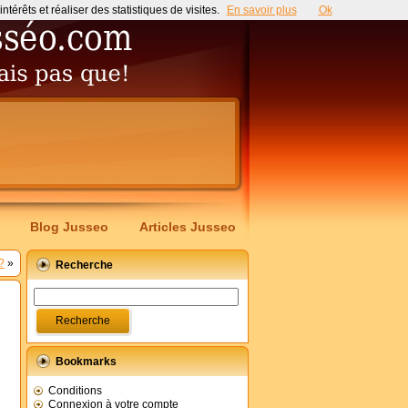
érêts et réaliser des statistiques de visites.
En savoir plus
Ok
Blog Jusseo
Articles Jusseo
?
»
Recherche
Bookmarks
Conditions
Connexion à votre compte