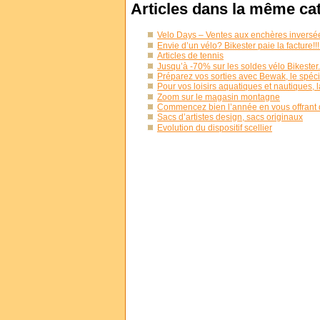
Articles dans la même ca
Velo Days – Ventes aux enchères inversé
Envie d’un vélo? Bikester paie la facture!!!
Articles de tennis
Jusqu’à -70% sur les soldes vélo Bikester.fr
Préparez vos sorties avec Bewak, le spéc
Pour vos loisirs aquatiques et nautiques,
Zoom sur le magasin montagne
Commencez bien l’année en vous offrant d
Sacs d’artistes design, sacs originaux
Evolution du dispositif scellier