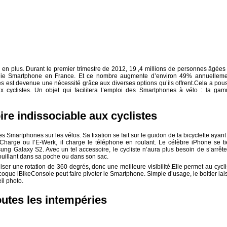
 en plus. Durant le premier trimestre de 2012, 19 ,4 millions de personnes âgées
logie Smartphone en France. Et ce nombre augmente d’environ 49% annuelleme
logies est devenue une nécessité grâce aux diverses options qu’ils offrent.Cela a pou
x cyclistes. Un objet qui facilitera l’emploi des Smartphones à vélo : la ga
re indissociable aux cyclistes
les Smartphones sur les vélos. Sa fixation se fait sur le guidon de la bicyclette ayant
harge ou l’E-Werk, il charge le téléphone en roulant. Le célèbre iPhone se ti
ng Galaxy S2. Avec un tel accessoire, le cycliste n’aura plus besoin de s’arrête
ouillant dans sa poche ou dans son sac.
liser une rotation de 360 degrés, donc une meilleure visibilité.Elle permet au cycli
a coque iBikeConsole peut faire pivoter le Smartphone. Simple d’usage, le boitier lai
il photo.
outes les intempéries