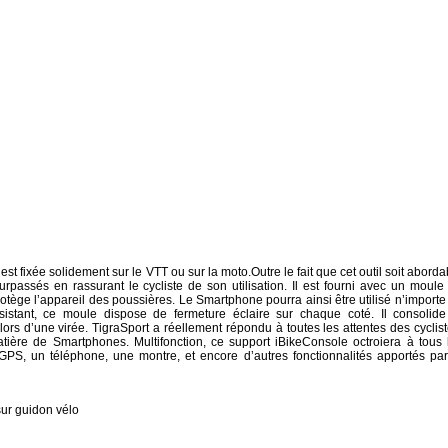
st fixée solidement sur le VTT ou sur la moto.Outre le fait que cet outil soit aborda
 surpassés en rassurant le cycliste de son utilisation. Il est fourni avec un moule
otège l’appareil des poussières. Le Smartphone pourra ainsi être utilisé n’importe
ésistant, ce moule dispose de fermeture éclaire sur chaque coté. Il consolide
lors d’une virée. TigraSport a réellement répondu à toutes les attentes des cyclist
tière de Smartphones. Multifonction, ce support iBikeConsole octroiera à tous 
n GPS, un téléphone, une montre, et encore d’autres fonctionnalités apportés par
ur guidon vélo