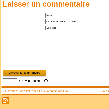
Laisser un commentaire
Nom
Courriel (ne sera pas publié)
Site Web
+
8
=
quatorze
«
Comment l’âge influence-t-elle le choix des bijoux ?
Plein 