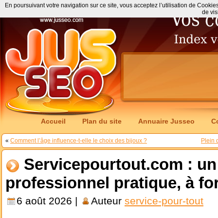
En poursuivant votre navigation sur ce site, vous acceptez l’utilisation de Cookie
de vis
Accueil
Plan du site
Annuaire Jusseo
C
«
Comment l’âge influence-t-elle le choix des bijoux ?
Plein 
Servicepourtout.com : un
professionnel pratique, à fo
6 août 2026 |
Auteur
service-pour-tout