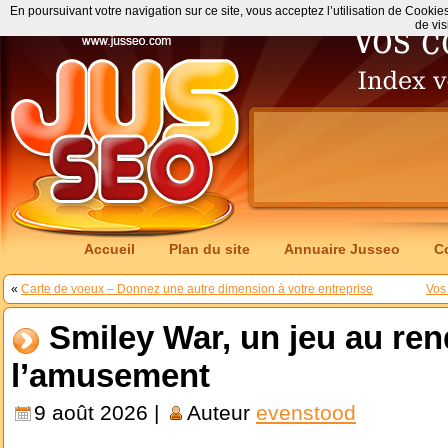
En poursuivant votre navigation sur ce site, vous acceptez l’utilisation de Cookie
de vis
Accueil
Plan du site
Annuaire Jusseo
C
«
Carte de voeux – Donnez une autre dimension à votre entreprise
Vos
Smiley War, un jeu au re
l’amusement
9 août 2026 |
Auteur
evenstood