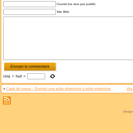
Courriel (ne sera pas publié)
Site Web
cinq
+
huit
=
«
Carte de voeux – Donnez une autre dimension à votre entreprise
Vos
Desig