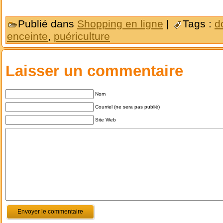
Publié dans
Shopping en ligne
|
Tags :
d
enceinte
,
puériculture
Laisser un commentaire
Nom
Courriel (ne sera pas publié)
Site Web