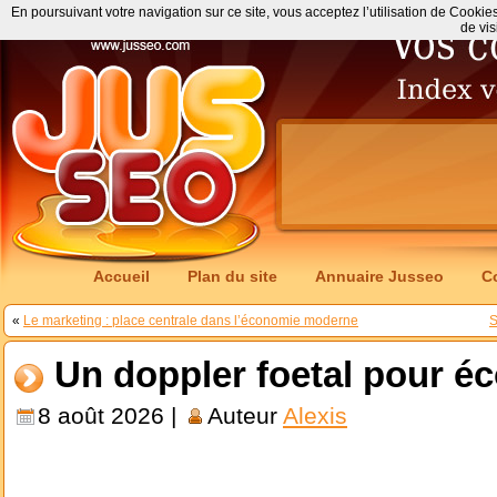
En poursuivant votre navigation sur ce site, vous acceptez l’utilisation de Cookie
de vis
Accueil
Plan du site
Annuaire Jusseo
C
«
Le marketing : place centrale dans l’économie moderne
S
Un doppler foetal pour é
8 août 2026 |
Auteur
Alexis