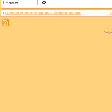
7
−
quatre
=
«
Le marketing : place centrale dans l’économie moderne
S
Desig