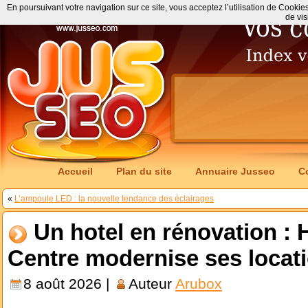
En poursuivant votre navigation sur ce site, vous acceptez l’utilisation de Cookie
de vis
Accueil
Plan du site
Annuaire Jusseo
C
«
L’ampoule LED : la nouvelle tendance des éclairages
Un hotel en rénovation : 
Centre modernise ses locat
8 août 2026 |
Auteur
Arubox