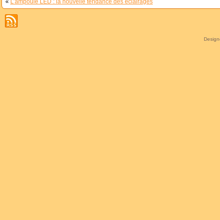
«
L’ampoule LED : la nouvelle tendance des éclairages
Desig