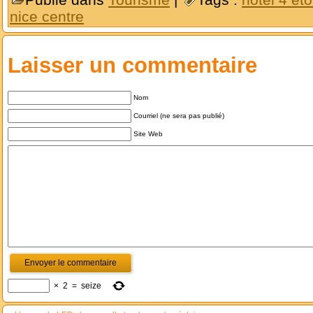
nice centre
Laisser un commentaire
Nom
Courriel (ne sera pas publié)
Site Web
×
2
=
seize