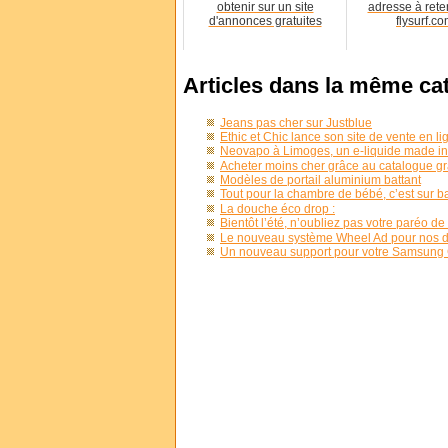
obtenir sur un site
adresse à reten
d'annonces gratuites
flysurf.co
Articles dans la même ca
Jeans pas cher sur Justblue
Ethic et Chic lance son site de vente en li
Neovapo à Limoges, un e-liquide made in
Acheter moins cher grâce au catalogue gr
Modèles de portail aluminium battant
Tout pour la chambre de bébé, c’est sur 
La douche éco drop :
Bientôt l’été, n’oubliez pas votre paréo de
Le nouveau système Wheel Ad pour nos 
Un nouveau support pour votre Samsung