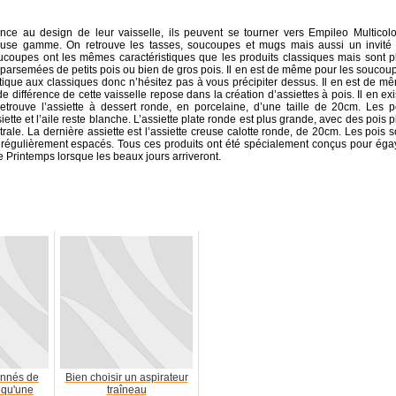
nce au design de leur vaisselle, ils peuvent se tourner vers Empileo Multicolo
euse gamme. On retrouve les tasses, soucoupes et mugs mais aussi un invité
soucoupes ont les mêmes caractéristiques que les produits classiques mais sont p
 parsemées de petits pois ou bien de gros pois. Il en est de même pour les soucou
tique aux classiques donc n’hésitez pas à vous précipiter dessus. Il en est de m
 différence de cette vaisselle repose dans la création d’assiettes à pois. Il en exi
n retrouve l’assiette à dessert ronde, en porcelaine, d’une taille de 20cm. Les p
ette et l’aile reste blanche. L’assiette plate ronde est plus grande, avec des pois p
ale. La dernière assiette est l’assiette creuse calotte ronde, de 20cm. Les pois s
ont régulièrement espacés. Tous ces produits ont été spécialement conçus pour éga
de Printemps lorsque les beaux jours arriveront.
onnés de
Bien choisir un aspirateur
a qu'une
traîneau