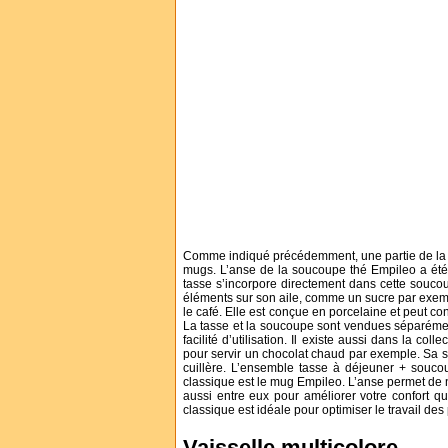
Comme indiqué précédemment, une partie de la g
mugs. L’anse de la soucoupe thé Empileo a été
tasse s’incorpore directement dans cette souco
éléments sur son aile, comme un sucre par exempl
le café. Elle est conçue en porcelaine et peut co
La tasse et la soucoupe sont vendues séparémen
facilité d’utilisation. Il existe aussi dans la c
pour servir un chocolat chaud par exemple. Sa s
cuillère. L’ensemble tasse à déjeuner + souc
classique est le mug Empileo. L’anse permet de ne
aussi entre eux pour améliorer votre confort q
classique est idéale pour optimiser le travail des
Vaisselle multicolore