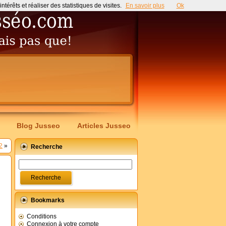
érêts et réaliser des statistiques de visites.
En savoir plus
Ok
Blog Jusseo
Articles Jusseo
2
»
Recherche
Bookmarks
Conditions
Connexion à votre compte