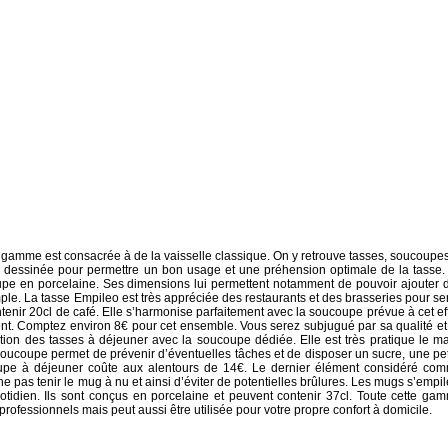
amme est consacrée à de la vaisselle classique. On y retrouve tasses, soucoupes
 dessinée pour permettre un bon usage et une préhension optimale de la tasse.
upe en porcelaine. Ses dimensions lui permettent notamment de pouvoir ajouter 
e. La tasse Empileo est très appréciée des restaurants et des brasseries pour ser
ntenir 20cl de café. Elle s’harmonise parfaitement avec la soucoupe prévue à cet eff
t. Comptez environ 8€ pour cet ensemble. Vous serez subjugué par sa qualité et
ollection des tasses à déjeuner avec la soucoupe dédiée. Elle est très pratique le ma
oucoupe permet de prévenir d’éventuelles tâches et de disposer un sucre, une pet
oupe à déjeuner coûte aux alentours de 14€. Le dernier élément considéré co
 pas tenir le mug à nu et ainsi d’éviter de potentielles brûlures. Les mugs s’empil
uotidien. Ils sont conçus en porcelaine et peuvent contenir 37cl. Toute cette ga
 professionnels mais peut aussi être utilisée pour votre propre confort à domicile.