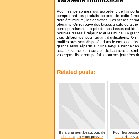
Pour les personnes qui accordent de l’importa
comprenant les produits colorés de cette fam
dernière minute, les assiettes. Les tasses et 
élégants. On retrouve des tasses à café ou à thé
correspondantes. Le prix de ses tasses est iden
pour les tasses à déjeuner et les mugs. La grande
trois différentes pour autant d’utilisations. O
multicolores sont disposés dans le creux de l’assi
grands aussi répartis sur une longue bande centr
répartis sur toute la surface de l’assiette et s
vos repas. Ils seront parfaits pour vos journées 
Related posts:
Il y a vraiment beaucoup de
Pour les passi
choses que vous pouvez
kitesurf il n'y 