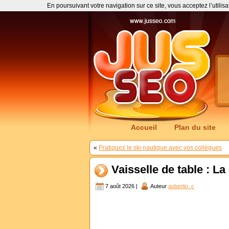
En poursuivant votre navigation sur ce site, vous acceptez l’utilis
Accueil
Plan du site
«
Pratiquez le ski nautique avec vos collègues
Vaisselle de table : La
7 août 2026 |
Auteur
aubertin_c