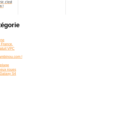
ir, c'est
m !
tégorie
gne
 France.
atuit VPC
bambinou.com !
 plage
deux roues
 Galaxy S4