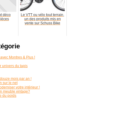
nt déco
Le VTT ou vélo tout terrain,
pièces
un des produits mis en
vente sur Schuss Bike
tégorie
 avec Montres & Plus !
r univers du tapis
douze mois par an !
 sur le net
oderniser votre intérieur !
 un meuble vintage?
re du poids