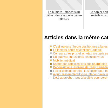
Le numéro 1 français du
Le papier pei
câble hdmi s’appelle cable-
revisite vos 
hdmi.eu
Articles dans la même ca
C’est toujours l’heure des bonnes affaires
Le tableau photo revient sur Cadopix
Comparez les prix, et achetez vos tapis su
Ce que vos chaussures disent de vous
Mobilier médical
Usinedeco.com c’est des prix abordables 
Découvrir tous les livres de Tariq Ramadan
Les stickers décoratifs : la solution pour m
A quoi ressemblerait votre intérieur avec
L’été approche : tous à la diète pour perd