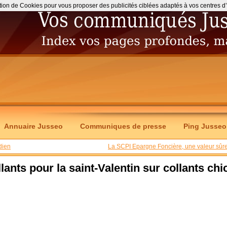
ation de Cookies pour vous proposer des publicités ciblées adaptés à vos centres d’int
Annuaire Jusseo
Communiques de presse
Ping Jusseo
idien
La SCPI Epargne Foncière, une valeur sûre
lants pour la saint-Valentin sur collants chi