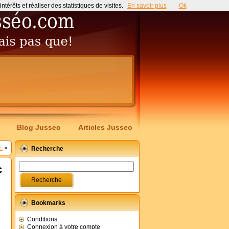
érêts et réaliser des statistiques de visites.
En savoir plus
Ok
Blog Jusseo
Articles Jusseo
.
»
Recherche
c
Bookmarks
Conditions
Connexion à votre compte