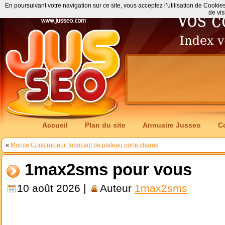
En poursuivant votre navigation sur ce site, vous acceptez l’utilisation de Cookie
de vis
Accueil
Plan du site
Annuaire Jusseo
C
«
Morice Constructeur, fabricant de plateau porte charge
1max2sms pour vous
10 août 2026 |
Auteur
1max2sms