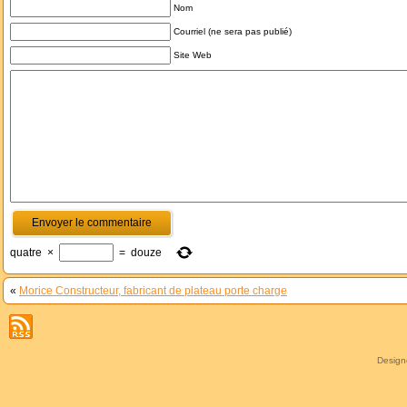
Nom
Courriel (ne sera pas publié)
Site Web
quatre
×
=
douze
«
Morice Constructeur, fabricant de plateau porte charge
Desig