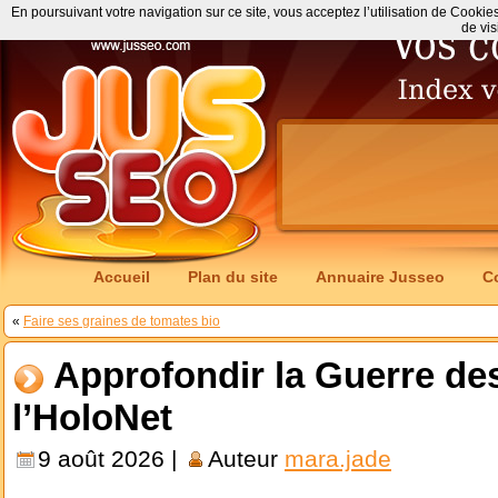
En poursuivant votre navigation sur ce site, vous acceptez l’utilisation de Cookie
de vis
Accueil
Plan du site
Annuaire Jusseo
C
«
Faire ses graines de tomates bio
Approfondir la Guerre des
l’HoloNet
9 août 2026 |
Auteur
mara.jade