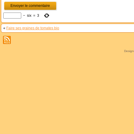
−
six
=
3
«
Faire ses graines de tomates bio
Desig