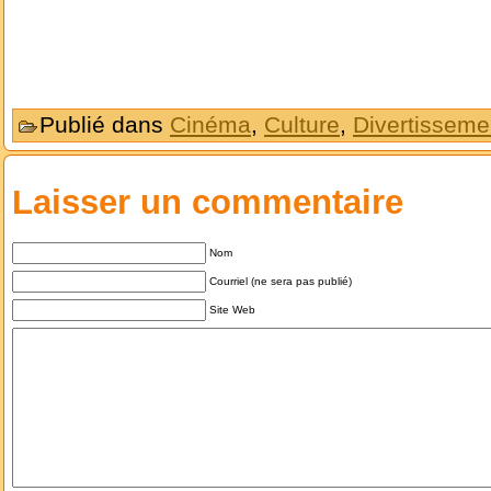
Publié dans
Cinéma
,
Culture
,
Divertisseme
Laisser un commentaire
Nom
Courriel (ne sera pas publié)
Site Web