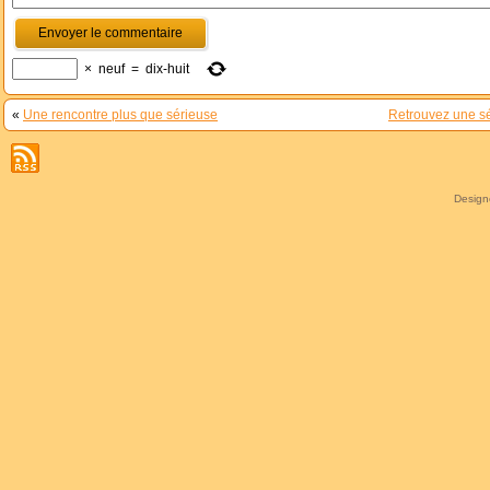
×
neuf
=
dix-huit
«
Une rencontre plus que sérieuse
Retrouvez une sé
Desig