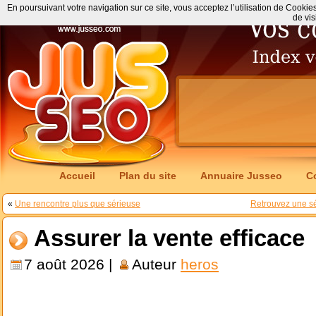
En poursuivant votre navigation sur ce site, vous acceptez l’utilisation de Cookie
de vis
Accueil
Plan du site
Annuaire Jusseo
C
«
Une rencontre plus que sérieuse
Retrouvez une sé
Assurer la vente efficace
7 août 2026 |
Auteur
heros