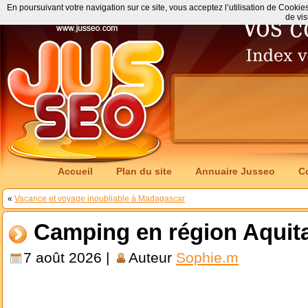
En poursuivant votre navigation sur ce site, vous acceptez l’utilisation de Cookie
de vis
Accueil
Plan du site
Annuaire Jusseo
C
«
Vacance et voyage inoubliable à Madagascar
Camping en région Aquita
7 août 2026 |
Auteur
Sophie.m