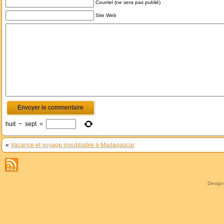
Courriel (ne sera pas publié)
Site Web
huit
−
sept
=
«
Vacance et voyage inoubliable à Madagascar
Desig